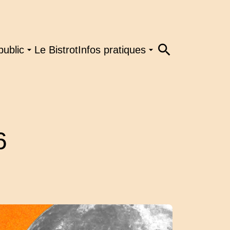
public
Le Bistrot
Infos pratiques
6