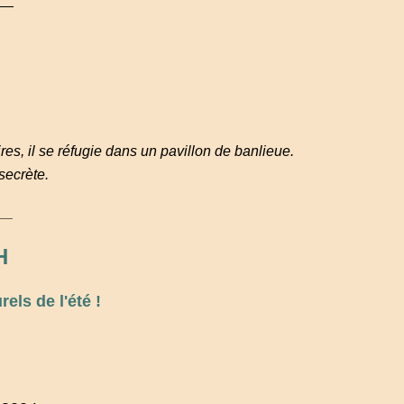
res, il se réfugie dans un pavillon de banlieue.
secrète.
__
H
ls de l'été !