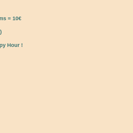
lms = 10€
)
ppy Hour !